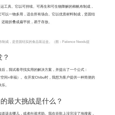
糕装运工具。它以可持续、可再生和可生物降解的棉帆布制成，
它可以一物多用，适合所有场合。它以优质材料制成，坚固结
，还能折叠成扁平状，易于存放。
制成，是坚固结实的食品装运盒。（图：Patience Nwodu提
发？
难后，我试着寻找实用的解决方案，并提出了一个公式：
x节省空间=幸福）。在开发Chíbu时，我想为客户提供一种简便的
快乐。
遇到的最大挑战是什么？
知道该去哪儿，或者向谁求助。我在谷歌上没完没了地搜索，