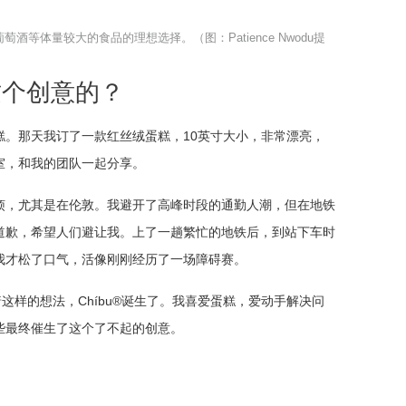
萄酒等体量较大的食品的理想选择。（图：Patience Nwodu提
这个创意的？
糕。那天我订了一款红丝绒蛋糕，10英寸大小，非常漂亮，
室，和我的团队一起分享。
烦，尤其是在伦敦。我避开了高峰时段的通勤人潮，但在地铁
道歉，希望人们避让我。上了一趟繁忙的地铁后，到站下车时
我才松了口气，活像刚刚经历了一场障碍赛。
这样的想法，Chíbu®诞生了。我喜爱蛋糕，爱动手解决问
些最终催生了这个了不起的创意。