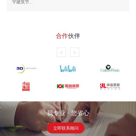
宇建筑节...
合作
伙伴


我专业 · 您省心
立即联系顾问